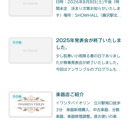
日時：2026年8月8日(土)午後（時
間未定 決まり次第お知らせいたしま
す）場所：SHOWHALL（藤沢駅北口
徒歩5分）皆様が１年間の練習の成果
を披露して、そしてアンサンブルを楽
しみ、個々の次なる目標を見つけてゆ
2025年発表会が終了いたしま
く、そんな有意義な発表会になればと
その他
した。
思っています。ピアノに平井敬子先
生、ヴァイオリン（ビオラ）に芦川侑
少し肌寒い小雨降る春の日でありまし
美先生をお迎えして素敵な発表会を作
たが無事発表会が終了いたしました。
っていきます。入場無料ですのでどな
今回はアンサンブルのプログラムも増
たでもお聴きになれます。演奏者の皆
やして企画、皆様新たなる挑戦に奮闘
様を温かく応援して頂けたら大変嬉し
いたしました。（2025年3月29日
く思います。（宮澤）
(土)茅ヶ崎市民会館練習室16時半開
楽器店ご紹介
演）
その他
イワシタバイオリン 立川駅南口徒歩
3分 楽器新規購入、中古楽器、分数
楽器、楽器修理調整。昔お使いの楽器
も一度後相談ください。